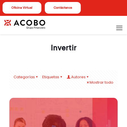
Oficina Virtual
Contáctenos
Invertir
Categorías
Etiquetas
Autores
Mostrar todo