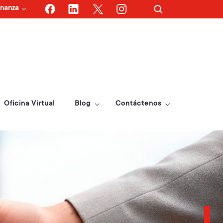
nanza
F
L
I
T
Oficina Virtual
Blog
Contáctenos