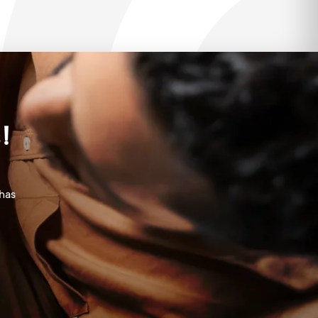
s
!
chas