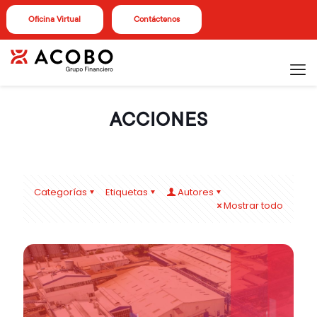
Oficina Virtual
Contáctenos
ACCIONES
Categorías
Etiquetas
Autores
Mostrar todo