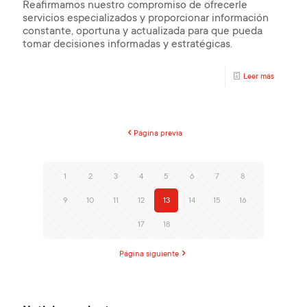
Reafirmamos nuestro compromiso de ofrecerle
servicios especializados y proporcionar información
constante, oportuna y actualizada para que pueda
tomar decisiones informadas y estratégicas.
Leer más
Página previa
1
2
3
4
5
6
7
8
9
10
11
12
13
14
15
16
17
18
Página siguiente